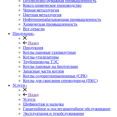
Целлюлозно-бумажная промышленность
Коксо-химическое производство
Черная металлургия
Цветная металлургия
Нефтеперерабатывающая промышленность
Химическая промышленность
Все отрасли
Продукция
Назад
Продукция
Котлы паровые газомазутные
Котлы-утилизаторы
Трубопроводы ТЭС
Котлы паровые на биотопливе
Запасные части котлов
Котлы содорегенерационные (СРК)
Котлы для сжигания сероводорода (ПКС)
Услуги
Назад
Услуги
Шефмонтаж и наладка
Гарантийное и послегарантийное обслуживание
Эксплуатация и техобслуживание