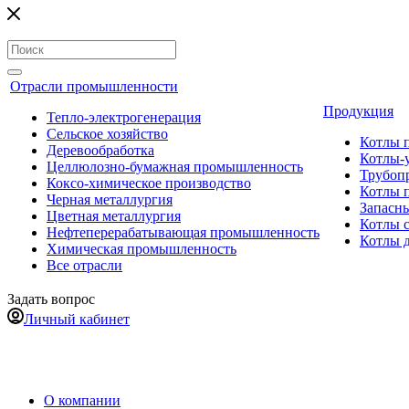
Отрасли промышленности
Продукция
Тепло-электрогенерация
Сельское хозяйство
Котлы 
Деревообработка
Котлы-
Целлюлозно-бумажная промышленность
Трубоп
Коксо-химическое производство
Котлы 
Черная металлургия
Запасны
Цветная металлургия
Котлы 
Нефтеперерабатывающая промышленность
Котлы 
Химическая промышленность
Все отрасли
Задать вопрос
Личный кабинет
О компании