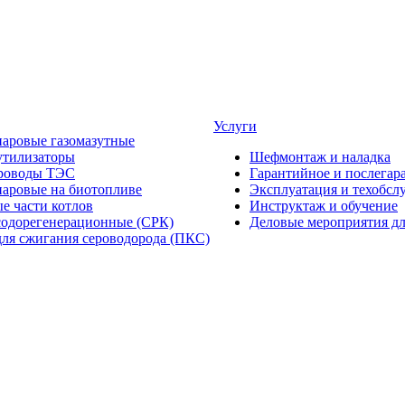
Услуги
паровые газомазутные
утилизаторы
Шефмонтаж и наладка
роводы ТЭС
Гарантийное и послегар
паровые на биотопливе
Эксплуатация и техобсл
е части котлов
Инструктаж и обучение
содорегенерационные (СРК)
Деловые мероприятия дл
для сжигания сероводорода (ПКС)