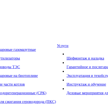
Услуги
паровые газомазутные
утилизаторы
Шефмонтаж и наладка
роводы ТЭС
Гарантийное и послегар
паровые на биотопливе
Эксплуатация и техобсл
е части котлов
Инструктаж и обучение
содорегенерационные (СРК)
Деловые мероприятия дл
для сжигания сероводорода (ПКС)