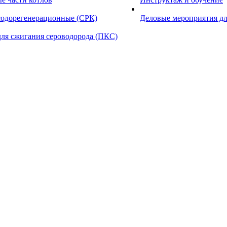
содорегенерационные (СРК)
Деловые мероприятия дл
для сжигания сероводорода (ПКС)