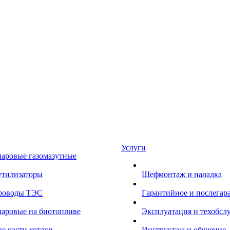
Услуги
паровые газомазутные
утилизаторы
Шефмонтаж и наладка
роводы ТЭС
Гарантийное и послегар
паровые на биотопливе
Эксплуатация и техобсл
е части котлов
Инструктаж и обучение