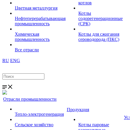
котлов
Цветная металлургия
Котлы
Нефтеперерабатывающая
содорегенерационные
промышленность
(СРК)
Химическая
Котлы для сжигания
промышленность
сероводорода (ПКС)
Все отрасли
RU
ENG
Отрасли промышленности
Продукция
Тепло-электрогенерация
Ус
Сельское хозяйство
Котлы паровые
газомазутные