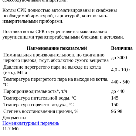
Котлы СРК полностью автоматизированы и снабжены
необходимой арматурой, гарнитурой, контрольно-
измерительными приборами.
Поставка котла СРК осуществляется максимально
укрупненными транспортабельными блоками и деталями.
Наименование показателей
Величина
Номинальная производительность по сжиганию
до 3000
черного щелока, т/сут. абсолютно сухого вещества
Давление перегретого пара на выходе из котла
4,0 - 10,0
(изб.), МПа
Температура перегретого пара на выходе из котла,
440 - 540
ºС
Паропроизводительность*, т/ч
до 440
Температура питательной воды, ºС
145
Температура горячего воздуха, ºС
150
Степень восстановления щелочи, %
96-98
Документы
Номенклатурный перечень
11.7 Мб