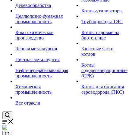
Деревообработка
Котлы-утилизаторы
Целлюлозно-бумажная
промышленность
Трубопроводы ТЭС
Коксо-химическое
Котлы паровые на
производство
биотопливе
Черная металлургия
Запасные части
котлов
Цветная металлургия
Котлы
Нефтеперерабатывающая
содорегенерационные
промышленность
(СРК)
Химическая
Котлы для сжигания
промышленность
сероводорода (ПКС)
Все отрасли