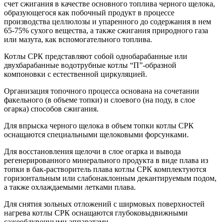
счет сжигания в качестве основного топлива черного щелока,
образующегося как побочный продукт в процессе
производства целлюлозы и упаренного до содержания в нем
65-75% сухого вещества, а также сжигания природного газа
или мазута, как вспомогательного топлива.
Котлы СРК представляют собой однобарабанные или
двухбарабанные водотрубные котлы “П”-образной
компоновки с естественной циркуляцией.
Организация топочного процесса основана на сочетании
факельного (в объеме топки) и слоевого (на поду, в слое
огарка) способов сжигания.
Для впрыска черного щелока в объем топки котлы СРК
оснащаются специальными щелоковыми форсунками.
Для восстановления щелочи в слое огарка и вывода
регенерированного минерального продукта в виде плава из
топки в бак-растворитель плава котлы СРК комплектуются
горизонтальным или слабонаклонным декантируемым подом,
а также охлаждаемыми летками плава.
Для снятия зольных отложений с ширмовых поверхностей
нагрева котлы СРК оснащаются глубоковыдвижными
сажеобдувочными аппаратами.