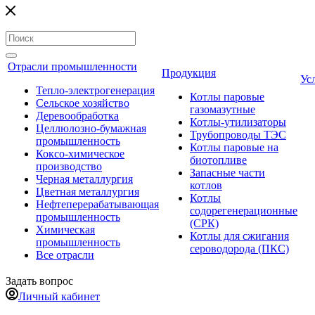
Отрасли промышленности
Продукция
Ус
Тепло-электрогенерация
Котлы паровые
Сельское хозяйство
газомазутные
Деревообработка
Котлы-утилизаторы
Целлюлозно-бумажная
Трубопроводы ТЭС
промышленность
Котлы паровые на
Коксо-химическое
биотопливе
производство
Запасные части
Черная металлургия
котлов
Цветная металлургия
Котлы
Нефтеперерабатывающая
содорегенерационные
промышленность
(СРК)
Химическая
Котлы для сжигания
промышленность
сероводорода (ПКС)
Все отрасли
Задать вопрос
Личный кабинет