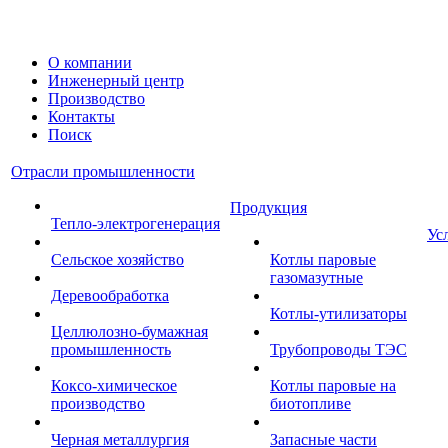
О компании
Инженерный центр
Производство
Контакты
Поиск
Отрасли промышленности
Продукция
Тепло-электрогенерация
Ус
Сельское хозяйство
Котлы паровые
газомазутные
Деревообработка
Котлы-утилизаторы
Целлюлозно-бумажная
промышленность
Трубопроводы ТЭС
Коксо-химическое
Котлы паровые на
производство
биотопливе
Черная металлургия
Запасные части