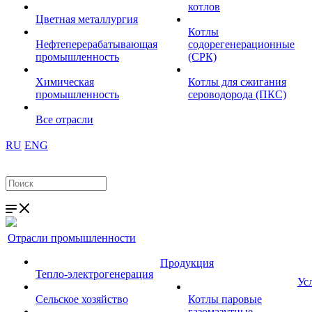
котлов
Цветная металлургия
Котлы
Нефтеперерабатывающая
содорегенерационные
промышленность
(СРК)
Химическая
Котлы для сжигания
промышленность
сероводорода (ПКС)
Все отрасли
RU
ENG
Отрасли промышленности
Продукция
Тепло-электрогенерация
Ус
Сельское хозяйство
Котлы паровые
газомазутные