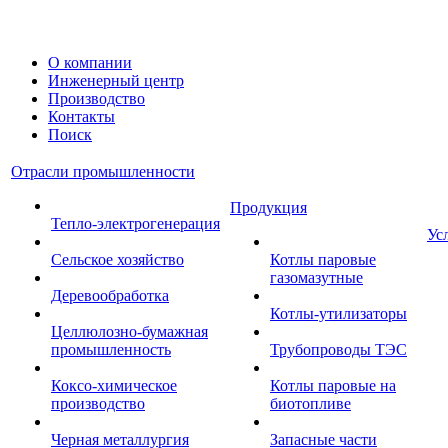
О компании
Инженерный центр
Производство
Контакты
Поиск
Отрасли промышленности
Продукция
Тепло-электрогенерация
Ус
Сельское хозяйство
Котлы паровые
газомазутные
Деревообработка
Котлы-утилизаторы
Целлюлозно-бумажная
промышленность
Трубопроводы ТЭС
Коксо-химическое
Котлы паровые на
производство
биотопливе
Черная металлургия
Запасные части