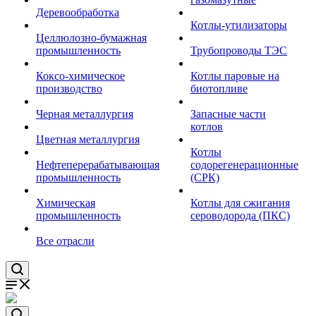
Деревообработка
Котлы-утилизаторы
Целлюлозно-бумажная
промышленность
Трубопроводы ТЭС
Коксо-химическое
Котлы паровые на
производство
биотопливе
Черная металлургия
Запасные части
котлов
Цветная металлургия
Котлы
Нефтеперерабатывающая
содорегенерационные
промышленность
(СРК)
Химическая
Котлы для сжигания
промышленность
сероводорода (ПКС)
Все отрасли