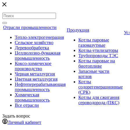
Отрасли промышленности
Продукция
Ус
Тепло-электрогенерация
Котлы паровые
Сельское хозяйство
газомазутные
Деревообработка
Котлы-утилизаторы
Целлюлозно-бумажная
Трубопроводы ТЭС
промышленность
Котлы паровые на
Коксо-химическое
биотопливе
производство
Запасные части
Черная металлургия
котлов
Цветная металлургия
Котлы
Нефтеперерабатывающая
содорегенерационные
промышленность
(СРК)
Химическая
Котлы для сжигания
промышленность
сероводорода (ПКС)
Все отрасли
Задать вопрос
Личный кабинет