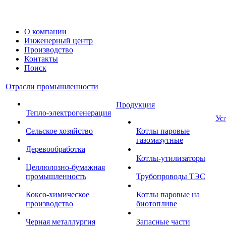
О компании
Инженерный центр
Производство
Контакты
Поиск
Отрасли промышленности
Продукция
Тепло-электрогенерация
Ус
Сельское хозяйство
Котлы паровые
газомазутные
Деревообработка
Котлы-утилизаторы
Целлюлозно-бумажная
промышленность
Трубопроводы ТЭС
Коксо-химическое
Котлы паровые на
производство
биотопливе
Черная металлургия
Запасные части