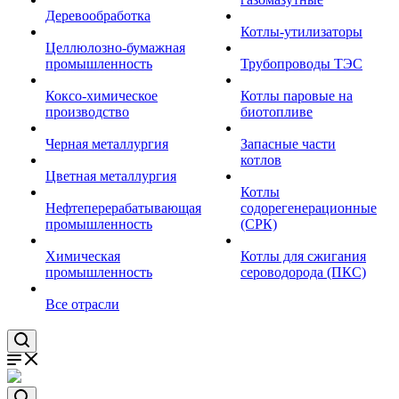
Деревообработка
Котлы-утилизаторы
Целлюлозно-бумажная
промышленность
Трубопроводы ТЭС
Коксо-химическое
Котлы паровые на
производство
биотопливе
Черная металлургия
Запасные части
котлов
Цветная металлургия
Котлы
Нефтеперерабатывающая
содорегенерационные
промышленность
(СРК)
Химическая
Котлы для сжигания
промышленность
сероводорода (ПКС)
Все отрасли