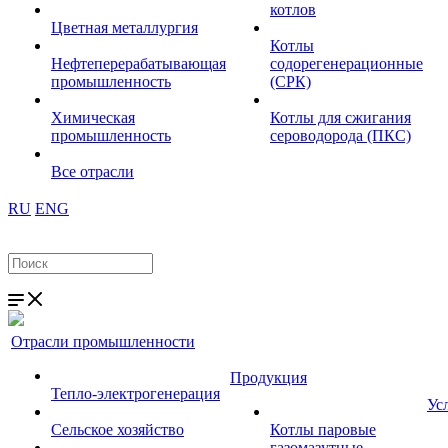
котлов
Цветная металлургия
Котлы
Нефтеперерабатывающая
содорегенерационные
промышленность
(СРК)
Химическая
Котлы для сжигания
промышленность
сероводорода (ПКС)
Все отрасли
RU
ENG
Отрасли промышленности
Продукция
Тепло-электрогенерация
Ус
Сельское хозяйство
Котлы паровые
газомазутные