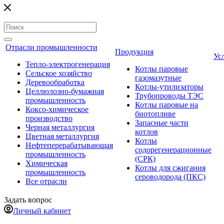
Отрасли промышленности
Продукция
Ус
Тепло-электрогенерация
Котлы паровые
Сельское хозяйство
газомазутные
Деревообработка
Котлы-утилизаторы
Целлюлозно-бумажная
Трубопроводы ТЭС
промышленность
Котлы паровые на
Коксо-химическое
биотопливе
производство
Запасные части
Черная металлургия
котлов
Цветная металлургия
Котлы
Нефтеперерабатывающая
содорегенерационные
промышленность
(СРК)
Химическая
Котлы для сжигания
промышленность
сероводорода (ПКС)
Все отрасли
Задать вопрос
Личный кабинет