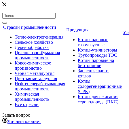
Отрасли промышленности
Продукция
Ус
Тепло-электрогенерация
Котлы паровые
Сельское хозяйство
газомазутные
Деревообработка
Котлы-утилизаторы
Целлюлозно-бумажная
Трубопроводы ТЭС
промышленность
Котлы паровые на
Коксо-химическое
биотопливе
производство
Запасные части
Черная металлургия
котлов
Цветная металлургия
Котлы
Нефтеперерабатывающая
содорегенерационные
промышленность
(СРК)
Химическая
Котлы для сжигания
промышленность
сероводорода (ПКС)
Все отрасли
Задать вопрос
Личный кабинет