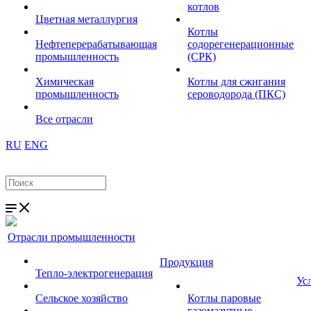
котлов
Цветная металлургия
Котлы
Нефтеперерабатывающая
содорегенерационные
промышленность
(СРК)
Химическая
Котлы для сжигания
промышленность
сероводорода (ПКС)
Все отрасли
RU
ENG
Отрасли промышленности
Продукция
Тепло-электрогенерация
Ус
Сельское хозяйство
Котлы паровые
газомазутные