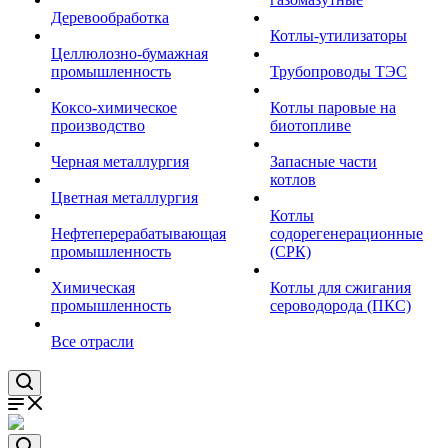
Деревообработка
Котлы-утилизаторы
Целлюлозно-бумажная
промышленность
Трубопроводы ТЭС
Коксо-химическое
Котлы паровые на
производство
биотопливе
Черная металлургия
Запасные части
котлов
Цветная металлургия
Котлы
Нефтеперерабатывающая
содорегенерационные
промышленность
(СРК)
Химическая
Котлы для сжигания
промышленность
сероводорода (ПКС)
Все отрасли